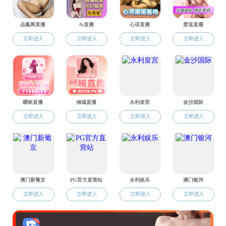
二、创新形式，确保教育深入人心
各学生党支部结合学生特点，开展形式多样，内容丰富的党纪
学习教育。
·
专家讲学
：校党委常委汪峥在生物医学工程本科生党支部，从
百年来党的纪律建设历程、《条例》修订的重大意义、精髓和要义