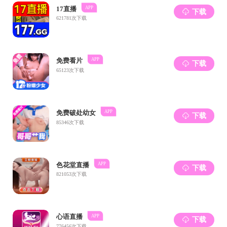
最后，李锦红书记领学了《努力成为可堪大用能担重任的栋梁
之才》，李书记结合在场不同学习阶段学生的特点，引用身边具体
事例，深入浅出分析文章内涵，希望全体党员信念坚定，对党忠
诚；注重实际、实事求是；勇于担当，善作善为；坚持原则，敢于
斗争；严守规矩，不逾底线；勤学苦练，增强本领。