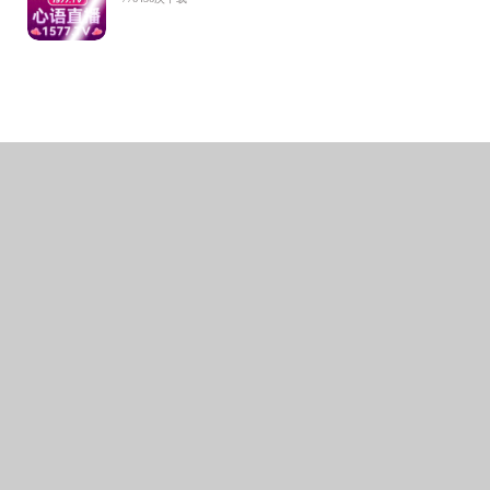
会后，全体参会党员纷纷表示要在习近平新时代中国特色社会