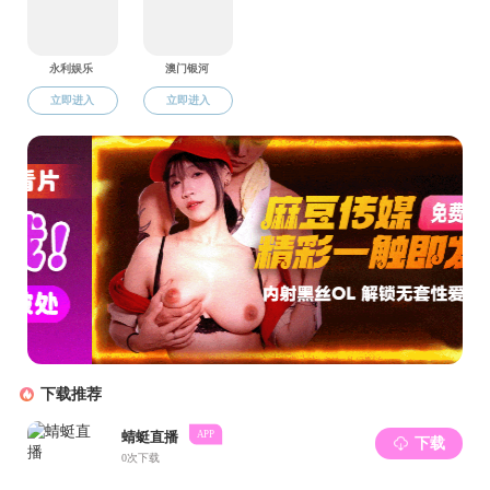
随后，在李锦红书记宣读了批复后，全体参会人员面对鲜红的
党旗高举右拳，庄严宣誓。在铿锵有力的誓词声中，党员同志们更
加坚定了入党初心和奋斗使命。接着，李锦红书记对新入党党员表
示热烈祝贺和欢迎，并对全体学生党员提出了四点希望：一是坚守
政治立场，坚定马克思主义信仰和中国特色社会主义信念，树立对
民族复兴的信心。二是严明规矩，恪守纪律，维护党的团结统一和
党纪的严肃性。三是注重道德修养，提升品行，树立道德标杆。四
是勇于奉献，积极作为，发挥先锋模范作用，为党和人民事业贡献
力量。