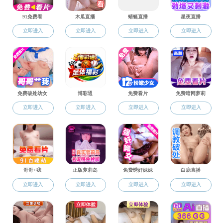
讲党课
发布者：张佳豪
发布时间：2024-07-01
浏览次数：
317
在中国共产党建党103周年来临之际，为进一步增强党员入党仪
式感和归属感，激励党员铭记入党初心，强化理想信念，6月27日下
午，裸聊直播在A204会议室举行读党章、学党史、强党性新党员座
谈会暨党委书记讲党课，学院党委书记李锦红，辅导员张佳豪、学
生党支部书记、委员，预备党员参加会议。
会议伊始，新党员们逐一分享了党章、党史的学习情况，表示
在学习的过程中重塑和增强了党章党纪在自己心中的地位，使之成
为做事做人的一把标尺。新党员们表示自己要不断加强党性修养，
坚定理想信念，做到在思想上、行动上始终和党保持高度一致，在
党言党，在党忧党，在党为党，补足精神之钙，强化自律之基，做
政治上的明白人。